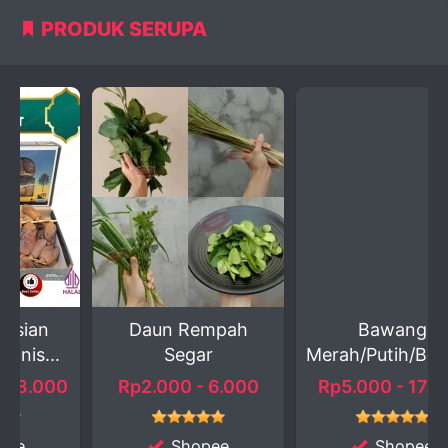
PRODUK SERUPA
Daun Rempah
Bawang
.
Segar
Merah/Putih/Bombai
Segar R...
0
Rp2.000 - 6.000
Rp5.000 - 17.000
Shopee
Shopee