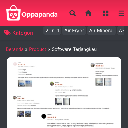
2-in-1
Air Fryer
Air Mineral
Aki
Kategori
Beranda
»
Product
»
Software Terjangkau