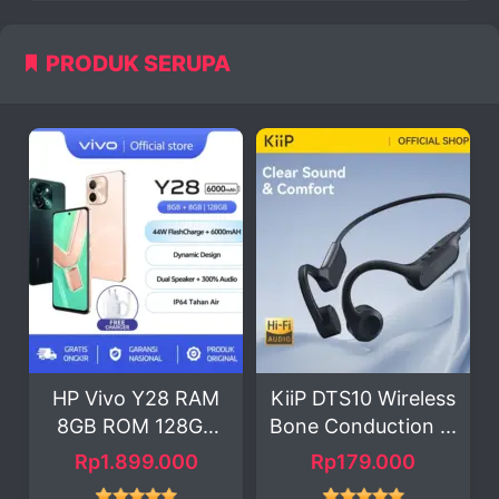
PRODUK SERUPA
P Vivo Y28 RAM
KiiP DTS10 Wireless
Casi
GB ROM 128GB
Bone Conduction ...
FORSA
Smartp...
Ha
Rp1.899.000
Rp179.000
Rp