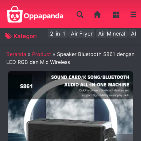
2-in-1
Air Fryer
Air Mineral
Aki
Kategori
Beranda
»
Product
»
Speaker Bluetooth S861 dengan
LED RGB dan Mic Wireless