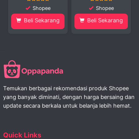
Shopee
Shopee
Beli Sekarang
Beli Sekarang
Bel
Temukan berbagai rekomendasi produk Shopee
yang banyak diminati, dengan harga bersaing dan
update secara berkala untuk belanja lebih hemat.
Quick Links