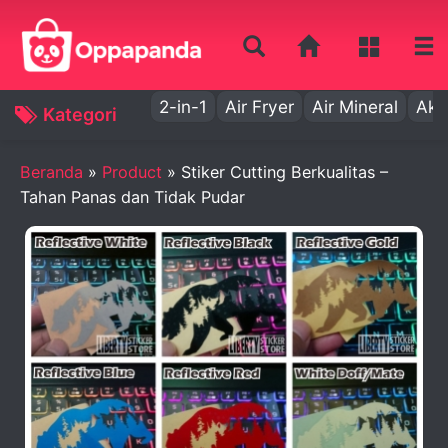
2-in-1
Air Fryer
Air Mineral
Aki
Kategori
Beranda
»
Product
»
Stiker Cutting Berkualitas –
Tahan Panas dan Tidak Pudar