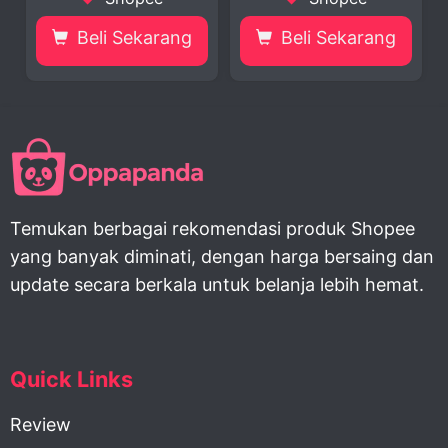
ekarang
Beli Sekarang
Beli Sekar
Temukan berbagai rekomendasi produk Shopee
yang banyak diminati, dengan harga bersaing dan
update secara berkala untuk belanja lebih hemat.
Quick Links
Review