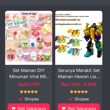
an DIY
Serunya Merakit Set
Gantungan Kun
ral Milk
Mainan Hewan Lia...
Ekspresi Bubu –
.
750
Rp2.300 - 6.500
Rp13.999
pee
Shopee
Shopee
karang
Beli Sekarang
Beli Sekara