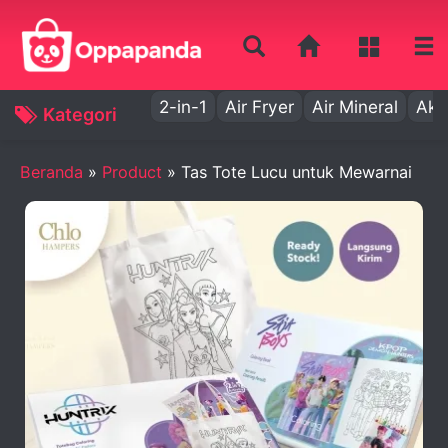
2-in-1
Air Fryer
Air Mineral
Aki
Kategori
Beranda
»
Product
»
Tas Tote Lucu untuk Mewarnai