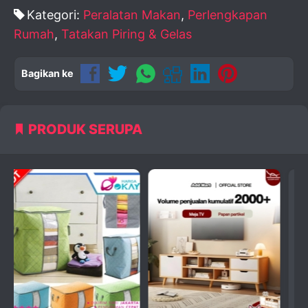
Kategori:
Peralatan Makan
,
Perlengkapan
Rumah
,
Tatakan Piring & Gelas
Bagikan ke
PRODUK SERUPA