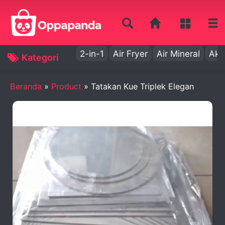
2-in-1
Air Fryer
Air Mineral
Aki
Kategori
Beranda
»
Product
»
Tatakan Kue Triplek Elegan