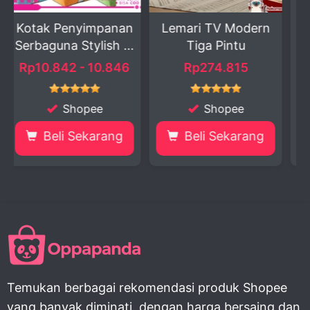
impanan
Lemari TV Modern
Cat Tembok Kil
ylish ...
Tiga Pintu
1KG Patria Paint 
 10.846
Rp274.815
Rp8.486 - 12.
pee
Shopee
Shopee
karang
Beli Sekarang
Beli Sekara
Temukan berbagai rekomendasi produk Shopee
yang banyak diminati, dengan harga bersaing dan