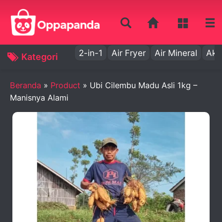
2-in-1
Air Fryer
Air Mineral
Aki
Kategori
Beranda
»
Product
»
Ubi Cilembu Madu Asli 1kg –
Manisnya Alami