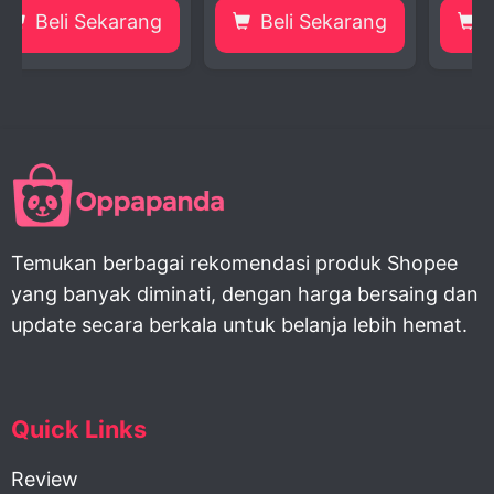
ang
Beli Sekarang
Beli Sekarang
Temukan berbagai rekomendasi produk Shopee
yang banyak diminati, dengan harga bersaing dan
update secara berkala untuk belanja lebih hemat.
Quick Links
Review