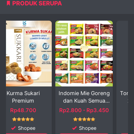
PRODUK SERUPA
ri
Indomie Mie Goreng
Tomat Merah Segar
dan Kuah Semua
250gr – KIRI...
Va...
Rp2.800 - Rp3.450
Rp5.000
Shopee
Shopee