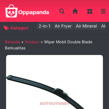
2-in-1
Air Fryer
Air Mineral
Aki
Kategori
Beranda
»
Product
»
Wiper Mobil Double Blade
Berkualitas