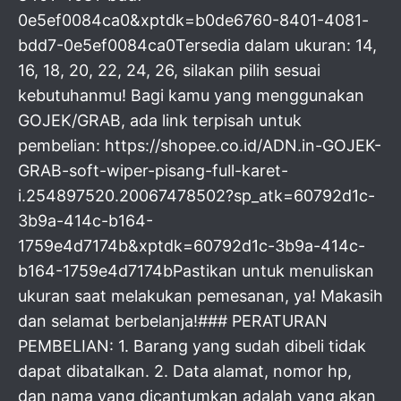
0e5ef0084ca0&xptdk=b0de6760-8401-4081-
bdd7-0e5ef0084ca0Tersedia dalam ukuran: 14,
16, 18, 20, 22, 24, 26, silakan pilih sesuai
kebutuhanmu! Bagi kamu yang menggunakan
GOJEK/GRAB, ada link terpisah untuk
pembelian: https://shopee.co.id/ADN.in-GOJEK-
GRAB-soft-wiper-pisang-full-karet-
i.254897520.20067478502?sp_atk=60792d1c-
3b9a-414c-b164-
1759e4d7174b&xptdk=60792d1c-3b9a-414c-
b164-1759e4d7174bPastikan untuk menuliskan
ukuran saat melakukan pemesanan, ya! Makasih
dan selamat berbelanja!### PERATURAN
PEMBELIAN: 1. Barang yang sudah dibeli tidak
dapat dibatalkan. 2. Data alamat, nomor hp,
dan nama yang dicantumkan adalah yang akan