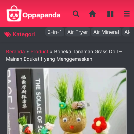
2-in-1
Air Fryer
Air Mineral
Aki
Kategori
Beranda
»
Product
»
Boneka Tanaman Grass Doll –
Mainan Edukatif yang Menggemaskan