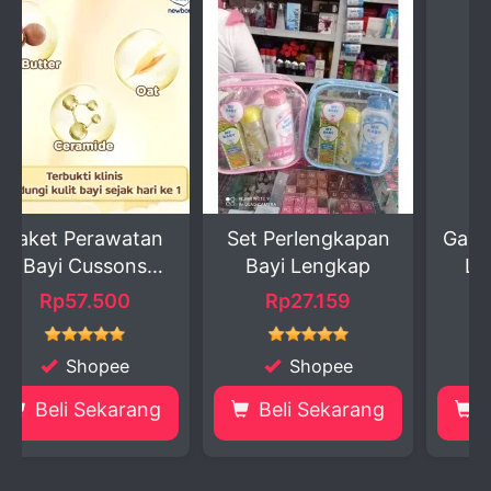
an
Set Perlengkapan
Gantungan Kunci &
Bayi Lengkap
Liontin Lucu ...
Rp27.159
Rp13.999
Shopee
Shopee
g
Beli Sekarang
Beli Sekarang