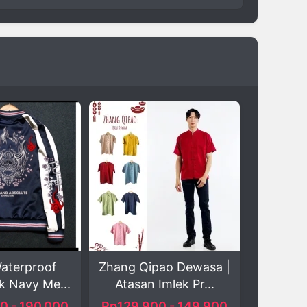
Zhang Qipao Dewasa |
Sweater Fleece Pria
Atasan Imlek Pr...
Nyaman
Rp129.900 - 149.900
Rp110.000