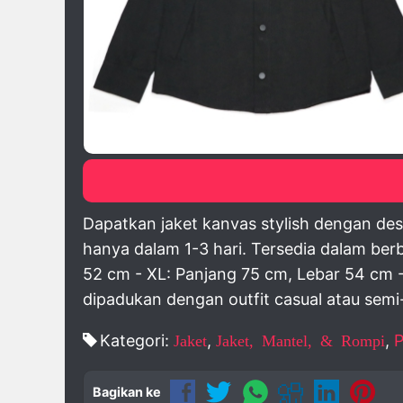
click image to pre
Dapatkan jaket kanvas stylish dengan de
hanya dalam 1-3 hari. Tersedia dalam be
52 cm - XL: Panjang 75 cm, Lebar 54 cm 
dipadukan dengan outfit casual atau semi
Kategori:
Jaket
,
Jaket, Mantel, & Rompi
,
P
Bagikan ke