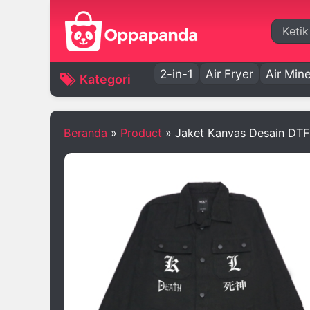
Cari
2-in-1
Air Fryer
Air Mine
Kategori
Beranda
»
Product
»
Jaket Kanvas Desain DTF