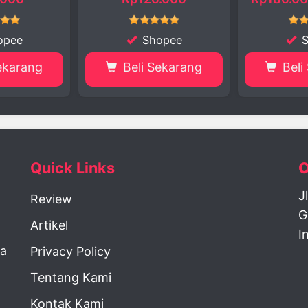
Shopee
Shopee
Beli Sekarang
Beli Sekarang
Quick Links
O
J
Review
G
Artikel
I
la
Privacy Policy
Tentang Kami
Kontak Kami