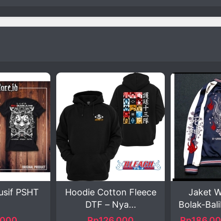
oodie Cotton Fleece
Jaket Waterproof
DTF – Nya...
Bolak-Balik Navy Me...
Rp126.000
Rp186.000 - 190.000