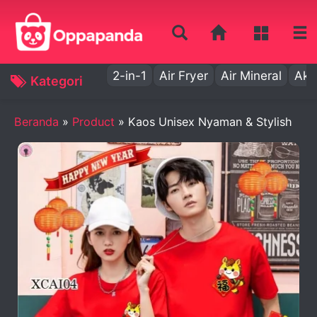
2-in-1
Air Fryer
Air Mineral
Aki
Kategori
Beranda
»
Product
»
Kaos Unisex Nyaman & Stylish