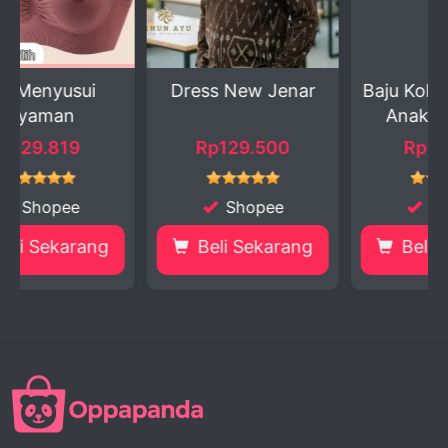
Dress New Jenar
Baju Koko Ayah dan
Anak Premium
Maho...
Rp129.500
Rp90.000
Shopee
Shopee
g
Beli Sekarang
Beli Sekarang