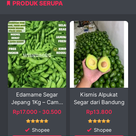
PRODUK SERUPA
e Segar
Kismis Alpukat
Bawang Mer
g – Cam...
Segar dari Bandung
Jumbo Probol
Asli
 - 30.500
Rp13.800
Rp11.999 - 42
opee
Shopee
Shopee