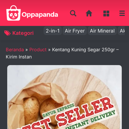
2-in-1
Air Fryer
Air Mineral
Aki
Kategori
Beranda
»
Product
»
Kentang Kuning Segar 250gr –
Kirim Instan