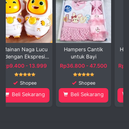
ucu
Hampers Cantik
Hampers Istimewa
si
untuk Bayi
untuk Bayi Baru
Lah...
999
Rp36.800 - 47.500
Rp36.999 - 54.900
Shopee
Shopee
ng
Beli Sekarang
Beli Sekarang