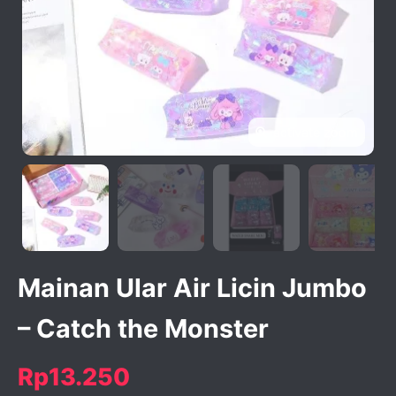
activate zoom
Mainan Ular Air Licin Jumbo
– Catch the Monster
Rp13.250