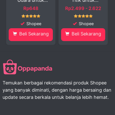
ntuk
Titik untuk
Injector Motor
..
Kendaraa...
8
Rp2.499 - 2.622
Rp27.900
ee
Shopee
Shopee
karang
Beli Sekarang
Beli Sekaran
Temukan berbagai rekomendasi produk Shopee
yang banyak diminati, dengan harga bersaing dan
update secara berkala untuk belanja lebih hemat.