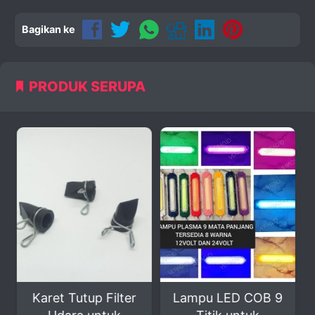
Bagikan ke
PRODUK SERUPA
 Filter
Lampu LED COB 9
EVO Pembersi