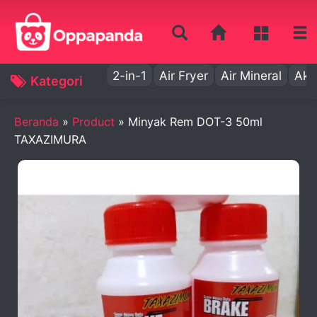
2-in-1
Air Fryer
Air Mineral
Aki
Kategori
Beranda
»
Product
»
Minyak Rem DOT-3 50ml
TAXAZIMURA