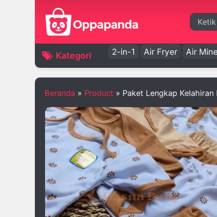
Cari
2-in-1
Air Fryer
Air Mine
Kategori
Beranda
»
Product
»
Paket Lengkap Kelahiran