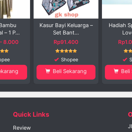
sur Bayi Keluarga –
Hadiah Spesial Earth
Set Bant...
Love Life!
Rp91.400
Rp1.000.000
Shopee
Shopee
Beli Sekarang
Beli Sekarang
Quick Links
O
J
Review