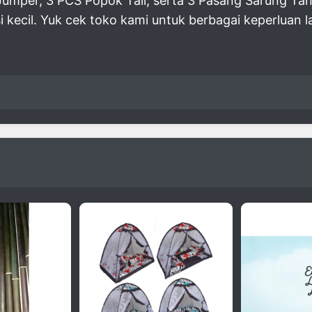
 Jumper, 3 PCS Popok Tali, serta 3 Pasang Sarung Ta
 kecil. Yuk cek toko kami untuk berbagai keperluan l
h