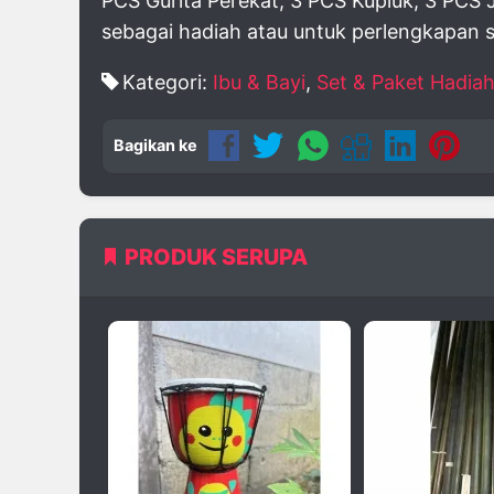
PCS Gurita Perekat, 3 PCS Kupluk, 3 PCS
sebagai hadiah atau untuk perlengkapan si
Kategori:
Ibu & Bayi
,
Set & Paket Hadia
Bagikan ke
PRODUK SERUPA