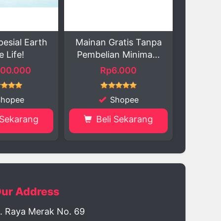
Mainan Gratis Tanpa
Paket Perawatan
Pembelian Minima...
Cussons untuk Si Kec...
Rp6.000
Rp91.462
Shopee
Shopee
Beli Sekarang
Beli Sekarang
ur Address
l. Raya Merak No. 69