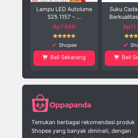
pu LED Autolume
Suku Cadang Motor
S25 1157 – ...
Berkualitas Ringka...
Rp7.800
Rp11.900
Shopee
Shopee
Beli Sekarang
Beli Sekarang
Temukan berbagai rekomendasi produk
Shopee yang banyak diminati, dengan