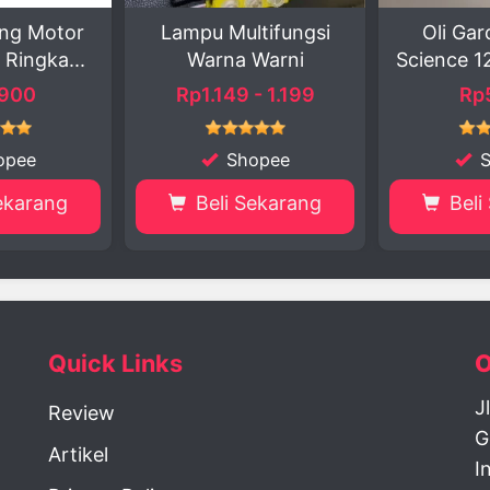
Lampu Multifungsi
Oli Gardan Matic
Warna Warni
Science 120ml untuk...
Rp1.149 - 1.199
Rp5.250
Shopee
Shopee
Beli Sekarang
Beli Sekarang
Quick Links
O
J
Review
G
Artikel
I