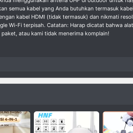
Anda menggunakan antena UHF di outdoor untuk hasil 
kan semua kabel yang Anda butuhkan termasuk kabe
ngan kabel HDMI (tidak termasuk) dan nikmati resolu
e Wi-Fi terpisah. Catatan: Harap dicatat bahwa ala
aket, atau kami tidak menerima komplain!