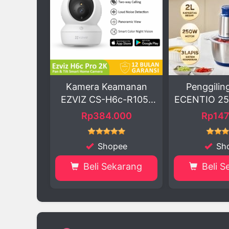
era Keamanan
Penggiling Daging
HN
 CS-H6c-R105-
ECENTIO 250W Stain...
Out
1L...
p384.000
Rp147.500
Rp59
Shopee
Shopee
eli Sekarang
Beli Sekarang