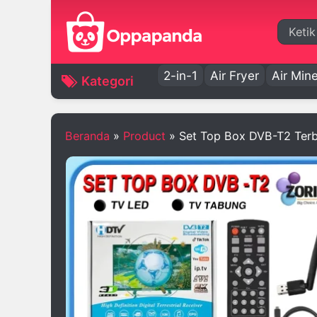
Cari
2-in-1
Air Fryer
Air Mine
Kategori
Beranda
»
Product
»
Set Top Box DVB-T2 Terb