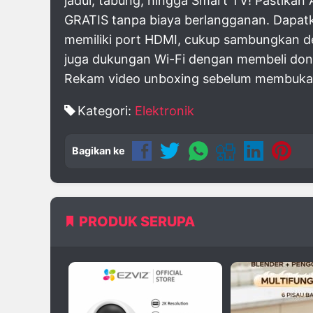
jadul, tabung, hingga Smart TV! Pastikan 
GRATIS tanpa biaya berlangganan. Dapat
memiliki port HDMI, cukup sambungkan de
juga dukungan Wi-Fi dengan membeli dongl
Rekam video unboxing sebelum membuka p
Kategori:
Elektronik
Bagikan ke
PRODUK SERUPA