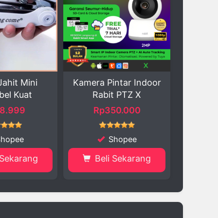
mera Pintar Indoor
Penggiling Daging
Rabit PTZ X
Multifungsi
Rp350.000
Rp27.250
Shopee
Shopee
Beli Sekarang
Beli Sekarang