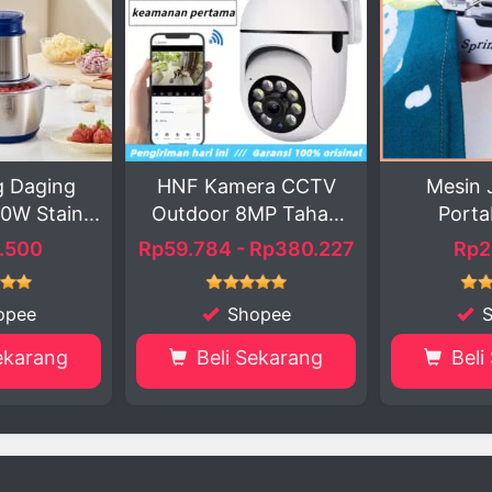
F Kamera CCTV
Mesin Jahit Mini
Ka
door 8MP Tahan
Portabel Kuat
Ai...
.784 - Rp380.227
Rp28.999
Shopee
Shopee
Beli Sekarang
Beli Sekarang