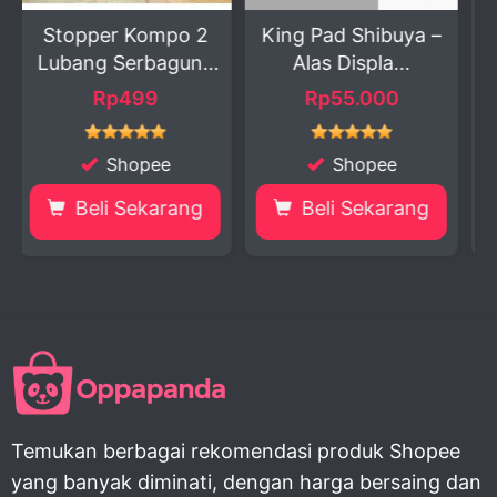
ompo 2
King Pad Shibuya –
Kecoa Palsu Pra
baguna
Alas Displa...
1:1 – Kreasi...
9
Rp55.000
Rp1.200 - 1.81
ee
Shopee
Shopee
karang
Beli Sekarang
Beli Sekaran
Temukan berbagai rekomendasi produk Shopee
yang banyak diminati, dengan harga bersaing dan