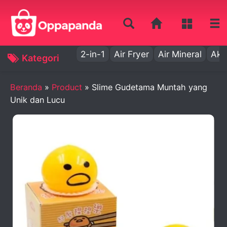
2-in-1
Air Fryer
Air Mineral
Aki
Kategori
Beranda
»
Product
»
Slime Gudetama Muntah yang
Unik dan Lucu