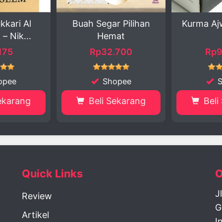
ar Pilihan
Kurma Ajwa Premium
Sayurbox
mat
Bawah A
2.700
Rp97.000
Rp
opee
Shopee
Sekarang
Beli Sekarang
Bel
Quick Links
O
J
Review
G
Artikel
I