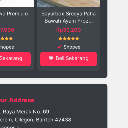
 Sreeya Paha
Bawang Hitam Tunggal
Kanzl
yam Froz...
Premium 440gr &...
Nugge
39.200
Rp54.800
Shopee
Shopee
i Sekarang
Beli Sekarang
B
ur Address
l. Raya Merak No. 69
erem, Cilegon, Banten 42438
ndonesia