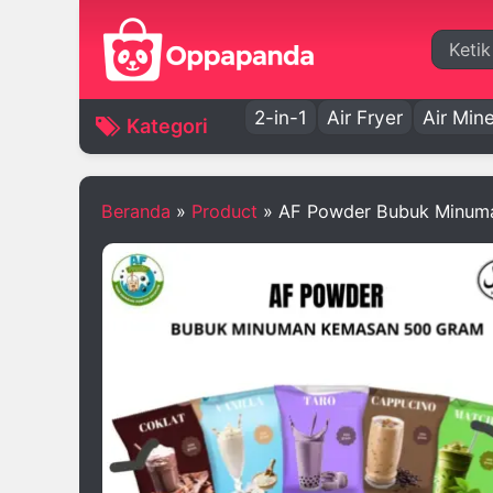
Cari
2-in-1
Air Fryer
Air Mine
Kategori
Beranda
»
Product
»
AF Powder Bubuk Minum