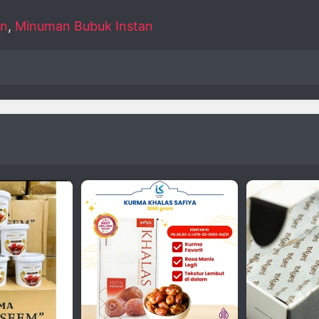
n
,
Minuman Bubuk Instan