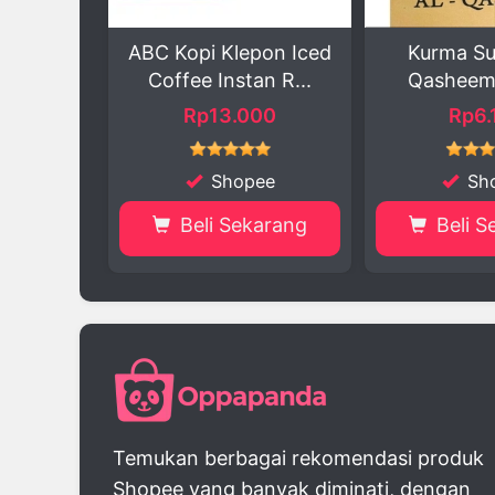
epon Iced
Kurma Sukkari Al
Buah Seg
tan R...
Qasheem – Nik...
He
000
Rp6.175
Rp3
pee
Shopee
Sh
karang
Beli Sekarang
Beli 
Temukan berbagai rekomendasi produk
Shopee yang banyak diminati, dengan