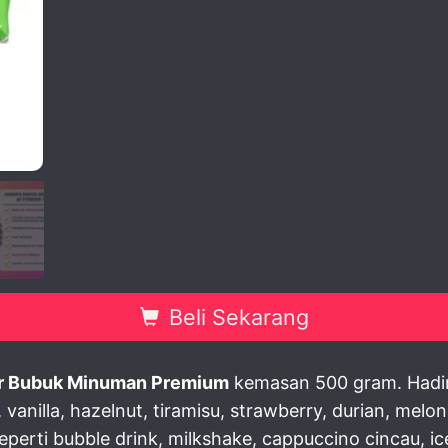
view
Beli Sekarang
r Bubuk Minuman Premium
kemasan 500 gram. Hadir d
, vanilla, hazelnut, tiramisu, strawberry, durian, me
perti bubble drink, milkshake, cappuccino cincau, i