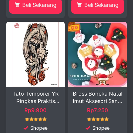
Beli Sekarang
Beli Sekarang
Tato Temporer YR
Bross Boneka Natal
Ringkas Praktis
Imut Aksesori San...
Dip...
Rp9.900
Rp7.250
Shopee
Shopee