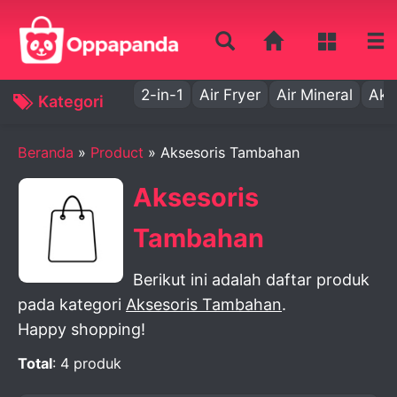
2-in-1
Air Fryer
Air Mineral
Aki
Kategori
Beranda
»
Product
» Aksesoris Tambahan
Aksesoris
Tambahan
Berikut ini adalah daftar produk
pada kategori
Aksesoris Tambahan
.
Happy shopping!
Total
: 4 produk