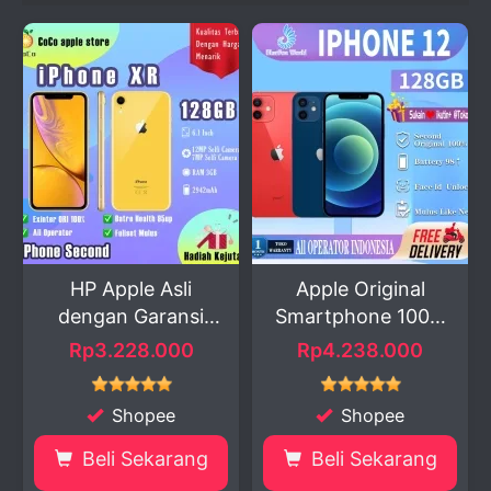
HP Apple Asli
Apple Original
dengan Garansi
Smartphone 100%
Sinyal ...
Authe...
Rp3.228.000
Rp4.238.000
Shopee
Shopee
Beli Sekarang
Beli Sekarang