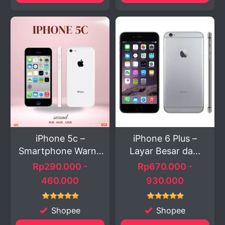
iPhone 5c –
iPhone 6 Plus –
Smartphone Warna
Layar Besar da...
C...
Rp290.000 -
Rp670.000 -
460.000
930.000
Shopee
Shopee