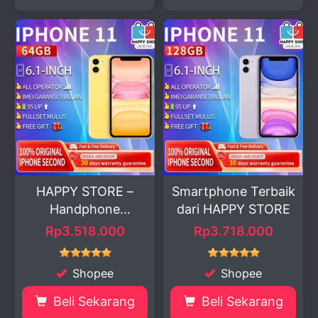
HAPPY STORE –
Smartphone Terbaik
Handphone
dari HAPPY STORE
Second...
Rp3.518.000
Rp3.718.000
Shopee
Shopee
Beli Sekarang
Beli Sekarang