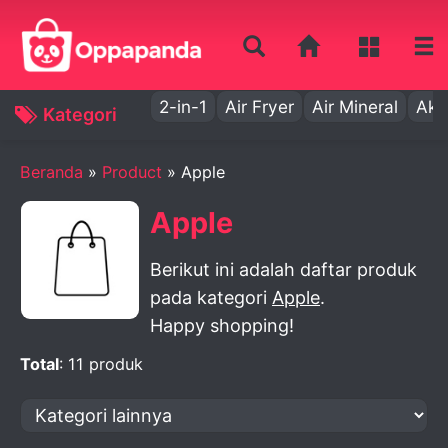
2-in-1
Air Fryer
Air Mineral
Aki
Kategori
Beranda
»
Product
» Apple
Apple
Berikut ini adalah daftar produk
pada kategori
Apple
.
Happy shopping!
Total
: 11 produk