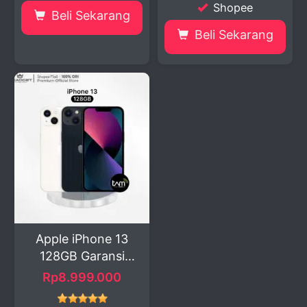
Shopee
Beli Sekarang
Beli Sekarang
Apple iPhone 13
128GB Garansi
Resmi ...
Rp8.999.000