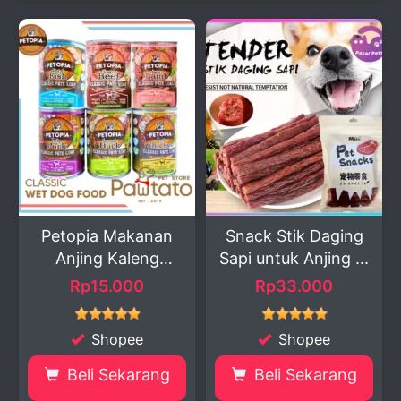
Petopia Makanan
Snack Stik Daging
Anjing Kaleng
Sapi untuk Anjing ...
Classi...
Rp15.000
Rp33.000
Shopee
Shopee
Beli Sekarang
Beli Sekarang