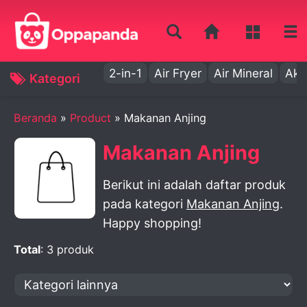
2-in-1
Air Fryer
Air Mineral
Aki
Kategori
Beranda
»
Product
» Makanan Anjing
Makanan Anjing
Berikut ini adalah daftar produk
pada kategori
Makanan Anjing
.
Happy shopping!
Total
: 3 produk