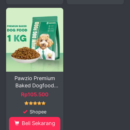
Pawzio Premium
Baked Dogfood
Makanan...
Rp105.500
Shopee
Beli Sekarang