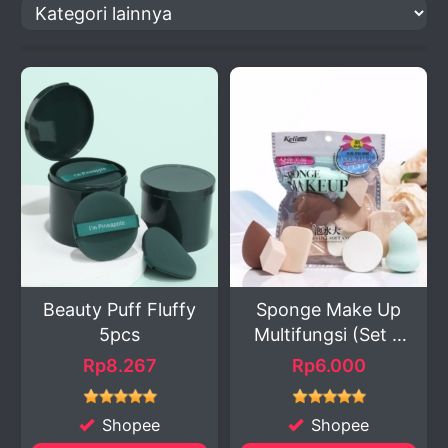
Beauty Puff Fluffy
Sponge Make Up
5pcs
Multifungsi (Set 6
Pc...
Rp8.267
Rp6.000
Shopee
Shopee