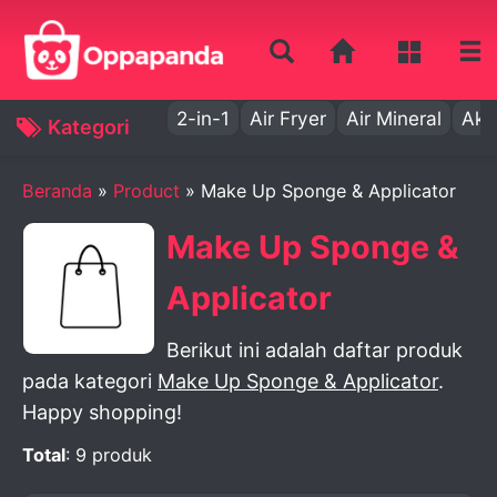
2-in-1
Air Fryer
Air Mineral
Aki
Kategori
Beranda
»
Product
» Make Up Sponge & Applicator
Make Up Sponge &
Applicator
Berikut ini adalah daftar produk
pada kategori
Make Up Sponge & Applicator
.
Happy shopping!
Total
: 9 produk