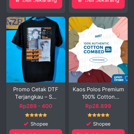
Promo Cetak DTF
Kaos Polos Premium
Terjangkau – S...
100% Cotton
Combe...
Rp289 - 400
Rp28.899
Shopee
Shopee