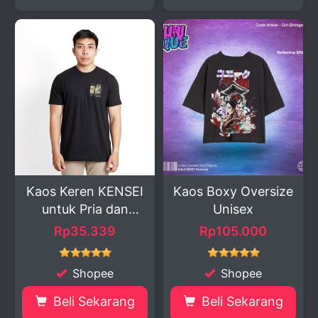
Kaos Keren KENSEI
Kaos Boxy Oversize
untuk Pria dan
Unisex
Wan...
Rp35.339
Rp105.000
Shopee
Shopee
Beli Sekarang
Beli Sekarang