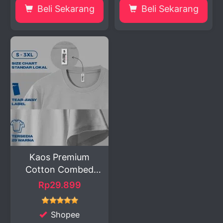
Beli Sekarang
Beli Sekarang
Kaos Premium
Cotton Combed
30s: Nyam...
Rp29.899
Shopee