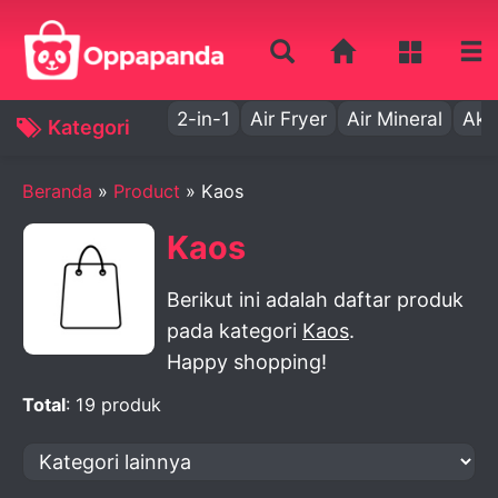
2-in-1
Air Fryer
Air Mineral
Aki
Kategori
Beranda
»
Product
» Kaos
Kaos
Berikut ini adalah daftar produk
pada kategori
Kaos
.
Happy shopping!
Total
: 19 produk