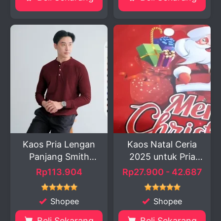
Kaos Pria Lengan
Kaos Natal Ceria
Panjang Smith
2025 untuk Pria
Waffl...
dan...
Rp113.904
Rp27.900 - 42.687
Shopee
Shopee
Beli Sekarang
Beli Sekarang