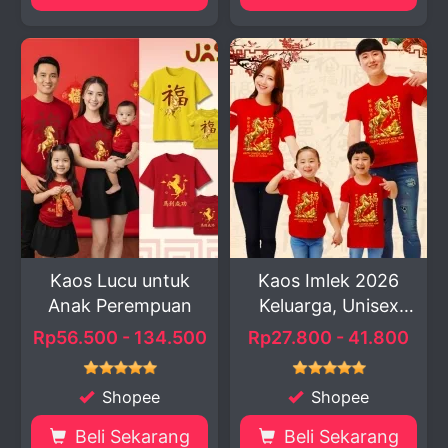
Kaos Lucu untuk
Kaos Imlek 2026
Anak Perempuan
Keluarga, Unisex
unt...
Rp56.500 - 134.500
Rp27.800 - 41.800
Shopee
Shopee
Beli Sekarang
Beli Sekarang