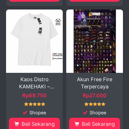
Kaos Distro
Akun Free Fire
KAMEHAKI –
Terpercaya
Nyaman dan ...
Rp69.750
Rp27.000
Shopee
Shopee
Beli Sekarang
Beli Sekarang