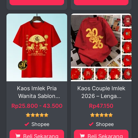
Kaos Imlek Pria
Kaos Couple Imlek
Wanita Sablon
2026 – Lenga...
Digita...
Rp25.800 - 43.500
Rp47.150
Shopee
Shopee
Beli Sekarang
Beli Sekarang