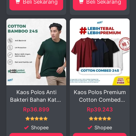
Beli Sekarang
Beli Sekarang
Kaos Polos Anti
Kaos Polos Premium
Bakteri Bahan Katun
Cotton Combed
...
24S...
Rp36.899
Rp39.243
Shopee
Shopee