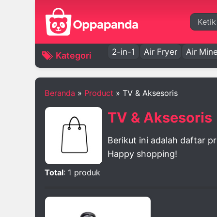
Cari
2-in-1
Air Fryer
Air Mine
Kategori
Beranda
»
Product
» TV & Aksesoris
TV & Aksesoris
Berikut ini adalah daftar 
Happy shopping!
Total
: 1 produk