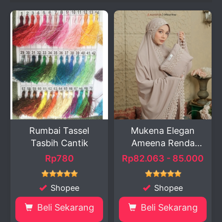
Rumbai Tassel
Mukena Elegan
Tasbih Cantik
Ameena Renda
Katun Pre...
Rp780
Rp82.063 - 85.000
Shopee
Shopee
Beli Sekarang
Beli Sekarang