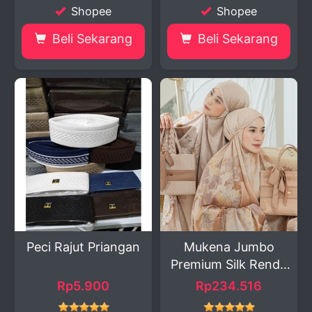
Shopee
Shopee
Beli Sekarang
Beli Sekarang
Peci Rajut Priangan
Mukena Jumbo
Premium Silk Renda
Mewa...
Rp5.900
Rp234.516