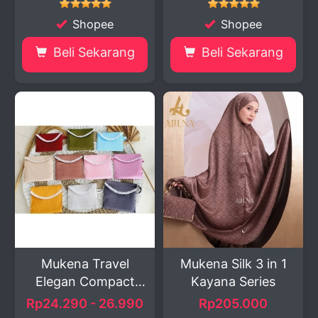
Shopee
Shopee
Beli Sekarang
Beli Sekarang
Mukena Travel
Mukena Silk 3 in 1
Elegan Compact
Kayana Series
Efisien...
Rp24.290 - 26.990
Rp205.000