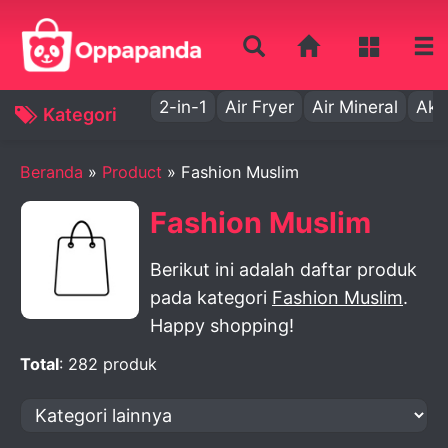
2-in-1
Air Fryer
Air Mineral
Aki
Kategori
Beranda
»
Product
» Fashion Muslim
Fashion Muslim
Berikut ini adalah daftar produk
pada kategori
Fashion Muslim
.
Happy shopping!
Total
: 282 produk