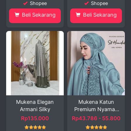
Shopee
Shopee
Beli Sekarang
Beli Sekarang
Mukena Elegan
Mukena Katun
Armani Silky
Premium Nyaman
dan Adem
Rp135.000
Rp43.786 - 55.800