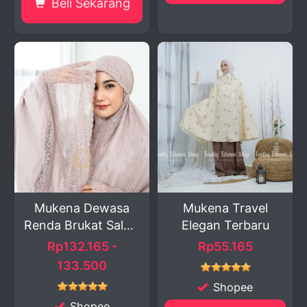
Beli Sekarang
Mukena Dewasa
Mukena Travel
Renda Brukat Salwa
Elegan Terbaru
...
Rp132.165 -
Rp55.165
133.500
Shopee
Shopee